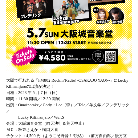
大阪で行われる「FM802 Rockin’Radio! -OSAKA JO YAON-」にLucky
Kilimanjaroの出演が決定！
日程：2023 年 5 月 7 日（日）
時間：11:30 開場／12:30 開演
出演：Omoinotake／Cody・Lee（李）／
Tele／羊文学／フレデリック
／
Lucky Kilimanjaro／WurtS
会場：大阪城音楽堂（雨天決行＆荒天中止）
ＭＣ：板東さえか・樋口大喜
チケット：4,500 円（ようこそ野音！/税込） （前方自由席／後方立