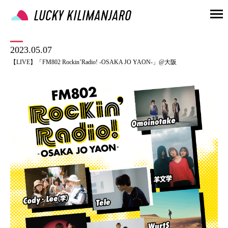
2023.05.07
【LIVE】「FM802 Rockin’Radio! -OSAKA JO YAON-」@大阪