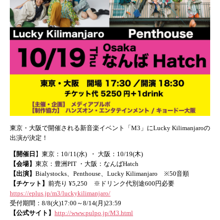
東京・大阪で開催される新音楽イベント「M3」にLucky Kilimanjaroの
出演が決定！
【開催日
】東京：10/11(水) ・ 大阪：10/19(木)
【会場】
東京：豊洲PIT ・大阪：なんばHatch
【出演】
Bialystocks、Penthouse、Lucky Kilimanjaro ※50音順
【チケット】
前売り ¥5,250 ※ドリンク代別途600円必要
https://eplus.jp/m3/luckykilimanjaro/
受付期間：8/8(火)17:00～8/14(月)23:59
【公式サイト】
http://www.pulpo.jp/M3.html