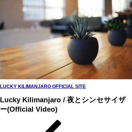
Skip
to
content
LUCKY KILIMANJARO OFFICIAL SITE
Lucky Kilimanjaro / 夜とシンセサイザ
ー(Official Video)
Previous
投
Post