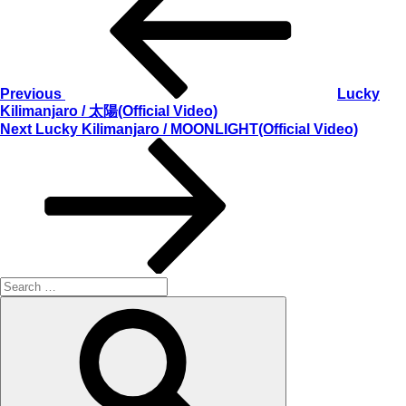
稿
ナ
ビ
ゲ
Previous
Lucky
Kilimanjaro / 太陽(Official Video)
ー
Next
Next
Lucky Kilimanjaro / MOONLIGHT(Official Video)
Post
シ
ョ
ン
Search
for:
Search