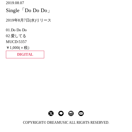
2019.08.07
Single「Do Do Do」
2019年8月7日(水)リリース
01.Do Do Do
02.愛してる
MUCD-5357
￥1,000(＋税）
DIGITAL
COPYRIGHT© DREAMUSIC ALL RIGHTS RESERVED.