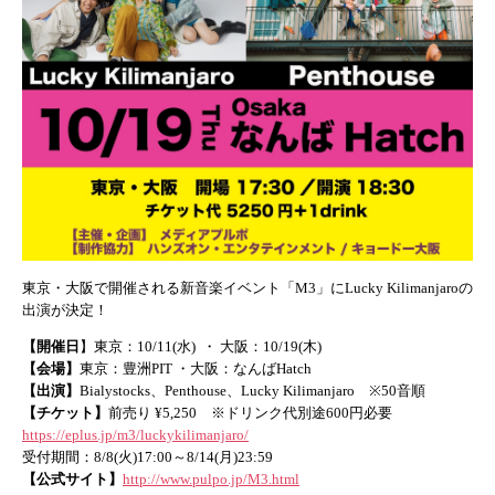
東京・大阪で開催される新音楽イベント「M3」にLucky Kilimanjaroの
出演が決定！
【開催日
】東京：10/11(水) ・ 大阪：10/19(木)
【会場】
東京：豊洲PIT ・大阪：なんばHatch
【出演】
Bialystocks、Penthouse、Lucky Kilimanjaro ※50音順
【チケット】
前売り ¥5,250 ※ドリンク代別途600円必要
https://eplus.jp/m3/luckykilimanjaro/
受付期間：8/8(火)17:00～8/14(月)23:59
【公式サイト】
http://www.pulpo.jp/M3.html