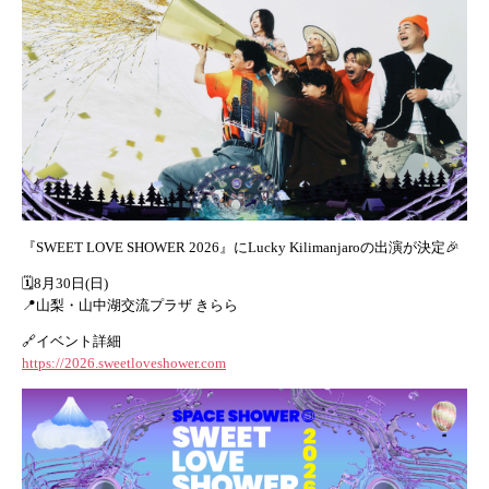
『SWEET LOVE SHOWER 2026』にLucky Kilimanjaroの出演が決定🎉
🗓️8月30日(日)
📍山梨・山中湖交流プラザ きらら
🔗イベント詳細
https://2026.sweetloveshower.com