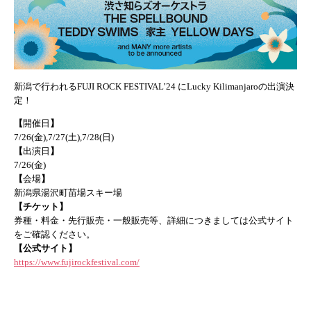
新潟で行われる
FUJI ROCK FESTIVAL’24
に
Lucky Kilimanjaro
の出演決
定！
【
開催日
】
7/26(金),7/27(土),7/28(日)
【
出演日
】
7/26(金)
【
会場
】
新潟県湯沢町苗場スキー場
【チケット】
券種・料金・先行販売・一般販売等、詳細につきましては公式サイト
をご確認ください。
【公式サイト】
https://www.fujirockfestival.com/