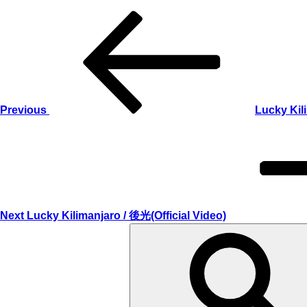
Previous
投
Post
稿
ナ
ビ
ゲ
Previous
Lucky Kili
Next
ー
Post
シ
ョ
ン
Next
Lucky Kilimanjaro / 後光(Official Video)
Search
for: