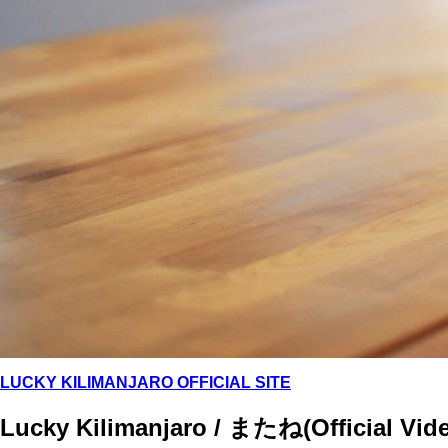
LUCKY KILIMANJARO OFFICIAL SITE
Lucky Kilimanjaro / またね(Official Vid