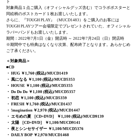
ト
対象商品１点ご購入（オフィシャルグッズ含む）でコラボポスターと
同絵柄のポストカード１枚お渡しいたします。
さらに、『TOUGH PLAY』（MUCD1483）をご購入のお客には
TOUGH PLAYツアー会場限定でプレゼントされていた、オフィシャル
ラバーバンドもお渡しいたします。
期間：2022年7月1日（金）開店時 ～ 2022年7月24日（日）閉店時
※期間中でも特典はなくなり次第、配布終了となります。あらかじめ
ご了承ください。
＜対象商品＞
■CD
・ HUG ￥1,760 (税込)/MUCD1419
・ 風になる ￥1,100 (税込)/MUCD5353
・ HOUSE ￥1,100 (税込)/MUCD5355
・ Do Do Do ￥1,100 (税込)/MUCD5357
・ 初恋 ￥1,100 (税込)/MUCD5359
・ FRESH ￥1,760 (税込)/MUCD1437
・ !magination ￥2,970 (税込)/MUCD1447
・ エモめの夏 ［CD+DVD］ ￥1,100 (税込)/MUCD9139
・ 太陽 ［CD+DVD］ ￥1,100/MUCD9141
・ 夜とシンセサイザー ￥1,100/MUCD5376
・ DAILY BOP ￥2,970/MUCD1468