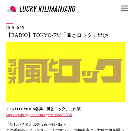
2019.10.25
【RADIO】TOKYO-FM「風とロック」出演
TOKYO-FM/JFN各局「風とロック」
に出演
https://park.gsj.mobi/program/show/1936
「新しい音楽と出会う夜～特別版～」
この番組のディレクター：ナウマンが、箭内道彦に一方的に曲を聞か