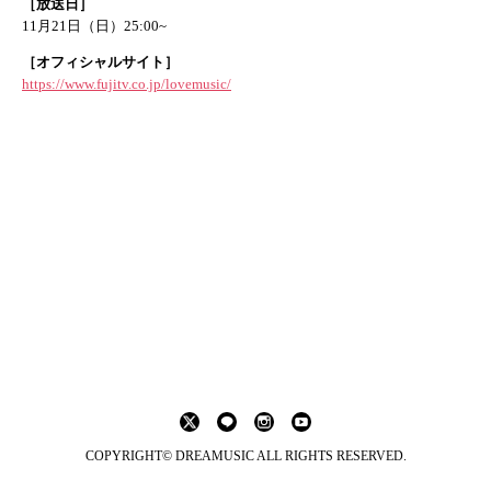
［放送日］
11月21日（日）25:00~
［オフィシャルサイト］
https://www.fujitv.co.jp/lovemusic/
COPYRIGHT© DREAMUSIC ALL RIGHTS RESERVED.