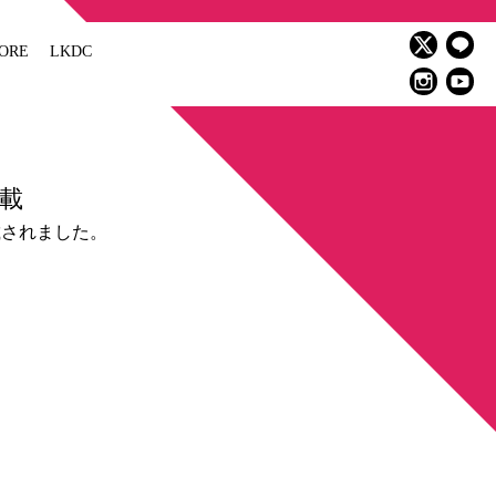
ORE
LKDC
載
載されました。